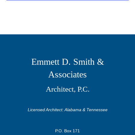
n
e
i
d
n
o
n
V
t
i
s
e
Emmett D. Smith &
w
Associates
s
Architect, P.C.
N
a
Licensed Architect: Alabama & Tennessee
v
i
P.O. Box 171